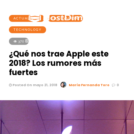
ACTUALIDAD
INNOVACIÓN
TECHNOLOGY
Browse
Search
Menu
370
¿Qué nos trae Apple este
2018? Los rumores más
fuertes
Posted On mayo 21, 2018
María Fernanda Toro
0