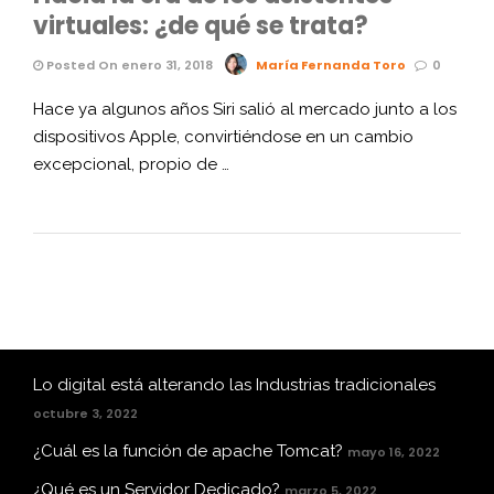
virtuales: ¿de qué se trata?
Posted On enero 31, 2018
María Fernanda Toro
0
Hace ya algunos años Siri salió al mercado junto a los
dispositivos Apple, convirtiéndose en un cambio
excepcional, propio de …
Lo digital está alterando las Industrias tradicionales
octubre 3, 2022
¿Cuál es la función de apache Tomcat?
mayo 16, 2022
¿Qué es un Servidor Dedicado?
marzo 5, 2022