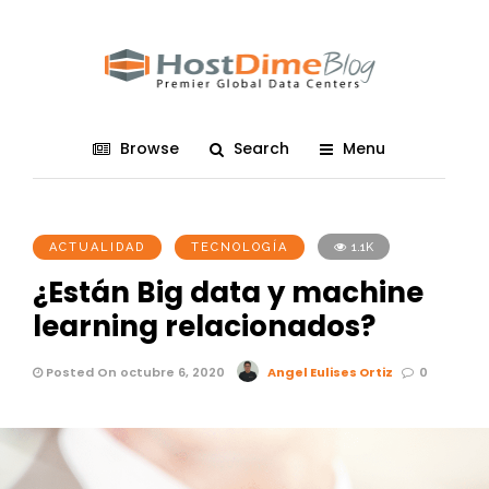
Browse
Search
Menu
ACTUALIDAD
TECNOLOGÍA
1.1K
¿Están Big data y machine
learning relacionados?
Posted On octubre 6, 2020
Angel Eulises Ortiz
0