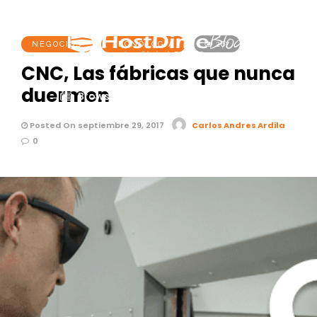
NEGOCIOS
TECNOLOGÍA
267
CNC, Las fábricas que nunca
duermen
Browse
Search
Menu
Posted On septiembre 29, 2017
Carlos Andres Ardila
0